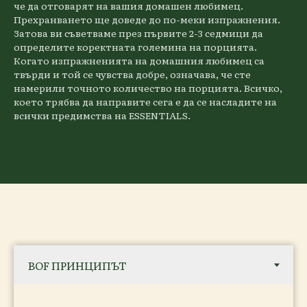
че да отговарят на вашия домашен любимец.
Прехранването ще доведе до по-меки изпражнения.
Затова ви съветваме през първите 2-3 седмици да
определите коректната големина на порцията.
Когато изпражненията на домашния любимец са
твърди и той се чувства добре, означава, че сте
намерили точното количество на порцията. Всичко,
което трябва да направите сега е да се насладите на
всички предимства на ESSENTIALS.