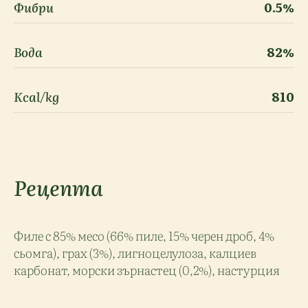
Фибри
0.5%
Вода
82%
Kcal/kg
810
Рецепта
Филе с 85% месо (66% пиле, 15% черен дроб, 4%
сьомга), грах (3%), лигноцелулоза, калциев
карбонат, морски зърнастец (0,2%), настурция