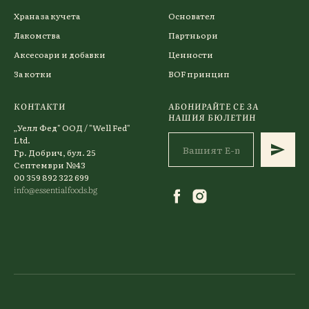
Храна за кучета
Основател
Лакомства
Партньори
Аксесоари и добавки
Ценности
За котки
BOF принцип
КОНТАКТИ
АБОНИРАЙТЕ СЕ ЗА
НАШИЯ БЮЛЕТИН
„Уелл Фед" ООД / "Well Fed"
Ltd.
Гр. Добрич, бул. 25
Септември №43
00 359 892 322 699
info@essentialfoods.bg