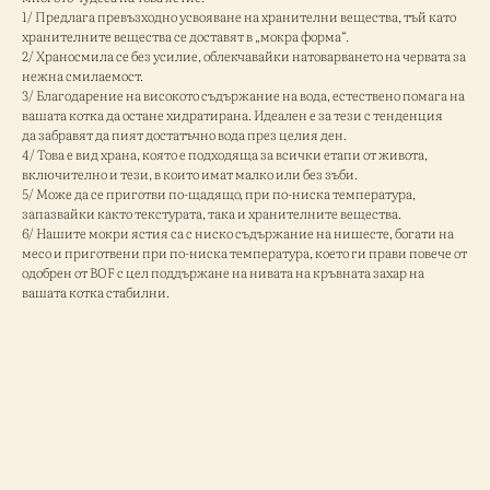
1/ Предлага превъзходно усвояване на хранителни вещества, тъй като
хранителните вещества се доставят в „мокра форма“.
2/ Храносмила се без усилие, облекчавайки натоварването на червата за
нежна смилаемост.
3/ Благодарение на високото съдържание на вода, естествено помага на
вашата котка да остане хидратирана. Идеален е за тези с тенденция
да забравят да пият достатъчно вода през целия ден.
4/ Това е вид храна, която е подходяща за всички етапи от живота,
включително и тези, в които имат малко или без зъби.
5/ Може да се приготви по-щадящо, при по-ниска температура,
запазвайки както текстурата, така и хранителните вещества.
6/ Нашите мокри ястия са с ниско съдържание на нишесте, богати на
месо и приготвени при по-ниска температура, което ги прави повече от
одобрен от BOF с цел поддържане на нивата на кръвната захар на
вашата котка стабилни.
ESSENTIAL the JAGUAR 3кг