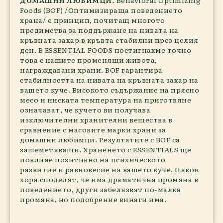
ДОМАШНИ ЛЮБИМЦИ
.
Behavioral Optimizing
Foods (BOF) /Оптимизираща поведението
храна/ е принцип, почитащ многото
предимства за поддържане на нивата на
кръвната захар в кръвта стабилни през целия
ден. В ESSENTIAL FOODS постигнахме точно
това с нашите променящи живота,
награждавани храни. BOF гарантира
стабилността на нивата на кръвната захар на
вашето куче. Високото съдържание на прясно
месо и ниската температура на приготвяне
означават, че кучето ви получава
изключителни хранителни вещества в
сравнение с масовите марки храни за
домашни любимци. Резултатите с BOF са
зашеметяващи. Храненето с ESSENTIALS ще
повлияе позитивно на психическото
развитие и равновесие на вашето куче. Някои
хора споделят, че има драматична промяна в
поведението, други забелязват по-малка
промяна, но подобрение винаги има.