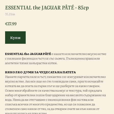
ESSENTIAL the JAGUAR PÂTÉ · 85гр
35.19лв
€
17.99
Купи
ESSENTIAL the JAGUAR PÂTÉ
е нашето изключително вкусно ястие
с пилешки филенца в гъст сос със сьомга. Пълноценна храна или
апетитен топик за възрастни котки.
НЯКОЛКО ДУМИ ЗА ЧУДЕСАТА НА ПАТЕТА
Нашите парчета пиле в гъст, пикантен сос осигуряват изключително
вкусно ястие. Ако все още не сте го виждали сами, просто изчакайте
котката ви да опита за първи път и ще разберете за какво говорим.
Освен многобройните си качества на вкус и текстура, той предлага
набор от хранителни ползи благодарение на високото съдържание на
вода. Няма да ви отегчаваме с еволюционния фон на това или
списъка всички от многото предимства, но ще си позволим да
споменем само някои от тях, за да отворим очите ви към някои от
многото чудеса на това ястие.