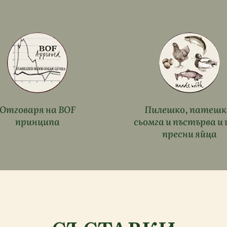
Отговаря на BOF
Пилешко, патешк
принципа
сьомга и пъстърва и 
пресни яйца