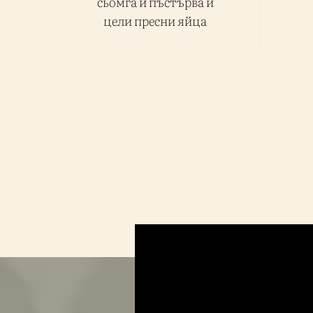
сьомга и пъстърва и
цели пресни яйца