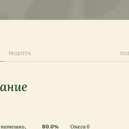
РЕЦЕПТА
ПО
сание
, патешко,
80.0%
Омега 6