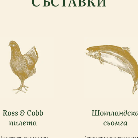
СЪСТАВКИ
Ross & Cobb
Шотландск
пилета
сьомга
Пилетата са винаги
Атлантическата сьом