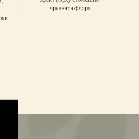
,
чревната флора
рак