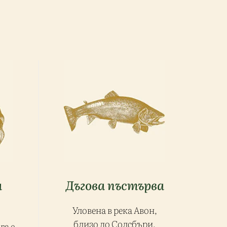
а
Дъгова пъстърва
Уловена в река Авон,
близо до Солсбъри,
га е