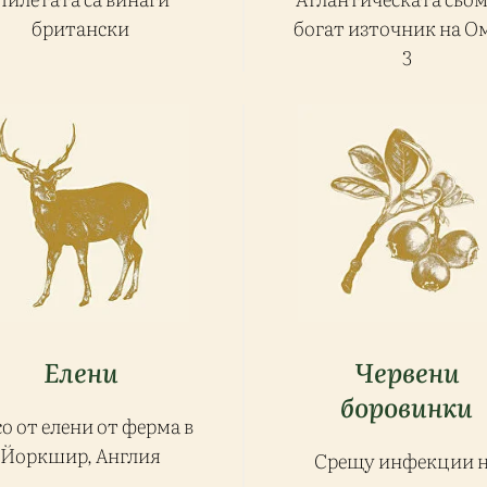
британски
богат източник на О
3
Елени
Червени
боровинки
о от елени от ферма в
Йоркшир, Англия
Срещу инфекции 