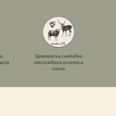
о,
Британски свободно
цели
отглеждани агнета и
елени