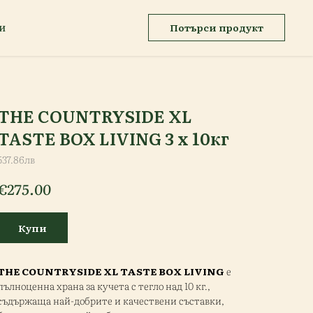
Потърси продукт
И
THE COUNTRYSIDE XL
TASTE BOX LIVING 3 х 10кг
537.86лв
€
275.00
Купи
THE COUNTRYSIDE XL TASTE BOX LIVING
е
пълноценна храна за кучета с тегло над 10 кг.,
съдържаща най-добрите и качествени съставки,