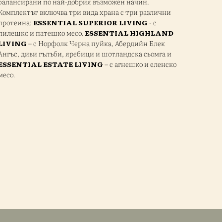
балансирани по най-добрия възможен начин.
Комплектът включва три вида храна с три различни
протеина:
ESSENTIAL SUPERIOR LIVING
- с
пилешко и патешко месо,
ESSENTIAL HIGHLAND
LIVING
– с Норфолк Черна пуйка, Абердийн Блек
Ангъс, диви гълъби, яребици и шотландска сьомга и
ESSENTIAL ESTATE LIVING
– с агнешко и еленско
месо.