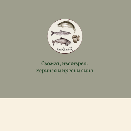
Сьомга, пъстърва,
херинга и пресни яйца