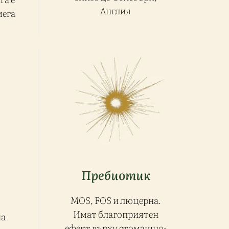
Англия
мега
Пребиотик
MOS, FOS и люцерна.
Имат благоприятен
на
ефект върху стомашно-