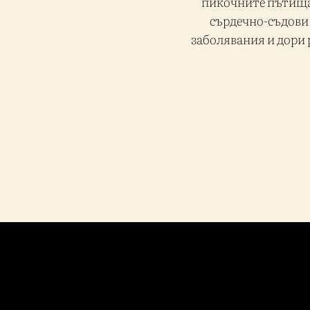
пикочните пътища
сърдечно-съдови
заболявания и дори 