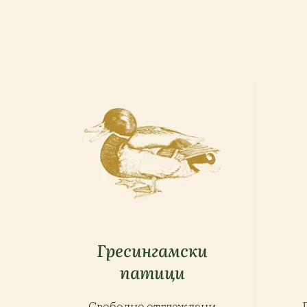
Гресингамски
патици
Свободно отглеждани