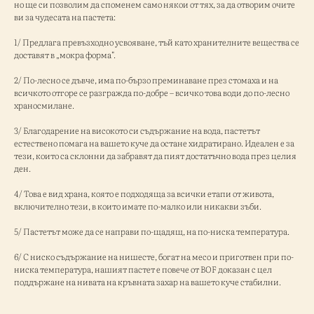
но ще си позволим да споменем само някои от тях, за да отворим очите
ви за чудесата на пастета:
1/ Предлага превъзходно усвояване, тъй като хранителните вещества се
доставят в „мокра форма".
2/ По-лесно се дъвче, има по-бързо преминаване през стомаха и на
всичкото отгоре се разгражда по-добре – всичко това води до по-лесно
храносмилане.
3/ Благодарение на високото си съдържание на вода, пастетът
естествено помага на вашето куче да остане хидратирано. Идеален е за
тези, които са склонни да забравят да пият достатъчно вода през целия
ден.
4/ Това е вид храна, която е подходяща за всички етапи от живота,
включително тези, в които имате по-малко или никакви зъби.
5/ Пастетът може да се направи по-щадящ, на по-ниска температура.
6/ С ниско съдържание на нишесте, богат на месо и приготвен при по-
ниска температура, нашият пастет е повече от BOF доказан с цел
поддържане на нивата на кръвната захар на вашето куче стабилни.