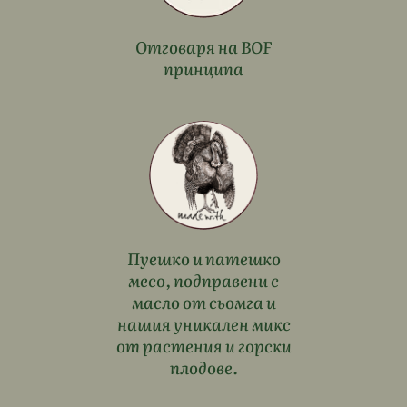
Отговаря на BOF
принципа
Пуешко и патешко
месо, подправени с
масло от сьомга и
нашия уникален микс
от растения и горски
плодове.