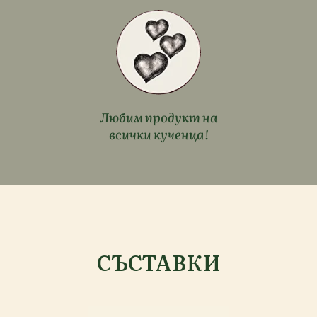
Любим продукт на
всички кученца!
СЪСТАВКИ