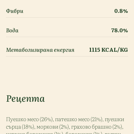
Фибри
0.8%
Вода
78.0%
Метаболизирана енергия
1115 KCAL/KG
Рецепта
Пуешко месо (26%), патешко месо (21%), пуешки
сърца (18%), моркови (2%), грахово брашно (2%),
червена боровинка (1%), боровинка (1%), годжи