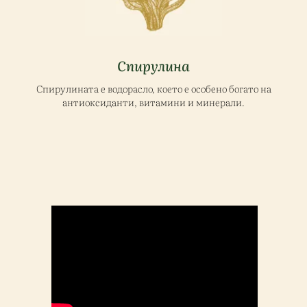
Спирулина
Спирулината е водорасло, което е особено богато на
антиоксиданти, витамини и минерали.