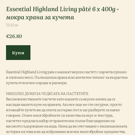
Essential Highland Living pâté 6 x 400g -
мокра храна за кучета
52.42лв
€
26.80
Купи
Essential Highland Living pate е нашият вкусен пастет с парчета пуешко
и патешко месо. Пълноценна храна или апетитен топинг за възрастни
кучета от всички породи и размери.
НЯКОЛКО ДУМИ ЗА ЧУДЕСАТА НА ПАСТЕТИТЕ
Висококачествените пастети като нашите са вкусен начин да се
наслади вашето куче на храната. Ако все още не сте сигурни, просто
изчакайте кучето ви да опита за първи път и ще разберете за какво
говорим. Освен многобройните си качества на вкус и текстура,
пастетът предлага набор от хранителни ползи благодарение на
високото съдържание на вода. Няма да ви отегчаваме с еволюционната
история на това или да изброяваме всички многобройни предимства,