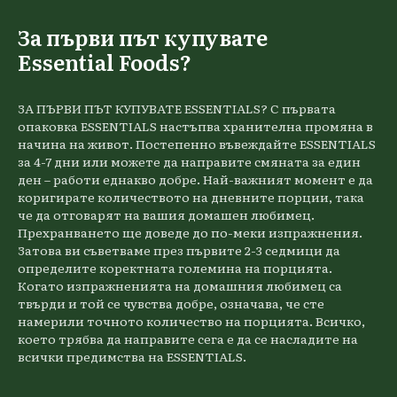
За първи път купувате
Essential Foods?
ЗА ПЪРВИ ПЪТ КУПУВАТЕ ESSENTIALS? С първата
опаковка ESSENTIALS настъпва хранителна промяна в
начина на живот. Постепенно въвеждайте ESSENTIALS
за 4-7 дни или можете да направите смяната за един
ден – работи еднакво добре. Най-важният момент е да
коригирате количеството на дневните порции, така
че да отговарят на вашия домашен любимец.
Прехранването ще доведе до по-меки изпражнения.
Затова ви съветваме през първите 2-3 седмици да
определите коректната големина на порцията.
Когато изпражненията на домашния любимец са
твърди и той се чувства добре, означава, че сте
намерили точното количество на порцията. Всичко,
което трябва да направите сега е да се насладите на
всички предимства на ESSENTIALS.