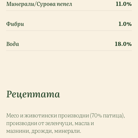
Минерали/Сурова пепел
11.0%
Фибри
1.0%
Вода
18.0%
Рецептата
Месо и животински производни (70% патица),
производни от зеленчуци, масла и
мазнини, дрожди, минерали.