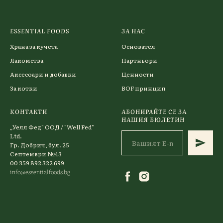
ESSENTIAL FOODS
ЗА НАС
Храна за кучета
Основател
Лакомства
Партньори
Аксесоари и добавки
Ценности
За котки
BOF принцип
КОНТАКТИ
АБОНИРАЙТЕ СЕ ЗА
НАШИЯ БЮЛЕТИН
„Уелл Фед" ООД / "Well Fed"
Ltd.
Гр. Добрич, бул. 25
Септември №43
00 359 892 322 699
info@essentialfoods.bg