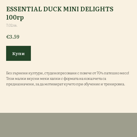
ESSENTIAL DUCK MINI DELIGHTS
100гр
7.02лв.
€
3.59
Купи
Без зърнени култури, студенопресовани с повече от 70% патешко месо!
Тези малки вкусни меки хапки с формата на кокалчета са
предназначени, за да мотивират кучето при обучение и тренировка.
ESSENTIAL DUCK MINI DELIGHTS 100гр