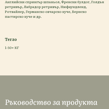
Английски спрингър шпаньол, Френски булдог, Голдън
ретривър, Лабрадор ретривър, Нюфаундленд,
Ротвайлер, Германско овчарско куче, Бернско
пастирско куче и др.
Тегло
1-50+ КГ
Ръководство за продукта