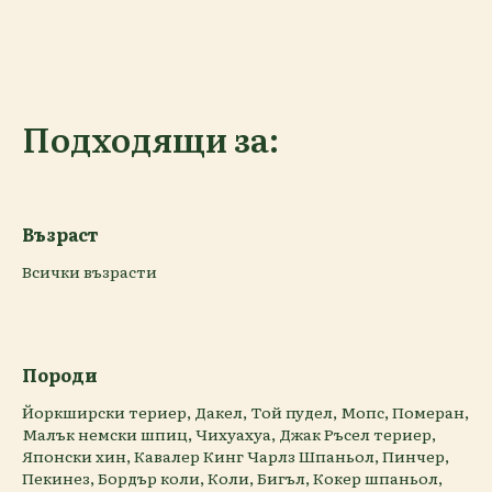
Подходящи за:
Възраст
Всички възрасти
Породи
Йоркширски териер, Дакел, Той пудел, Мопс, Померан,
Малък немски шпиц, Чихуахуа, Джак Ръсел териер,
Японски хин, Кавалер Кинг Чарлз Шпаньол, Пинчер,
Пекинез, Бордър коли, Коли, Бигъл, Кокер шпаньол,