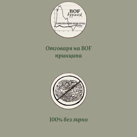
Отговаря на BOF
принципа
100% без зърно