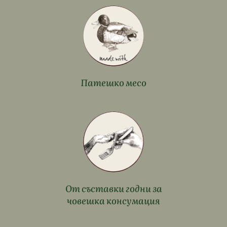
Патешко месо
От съставки годни за
човешка консумация