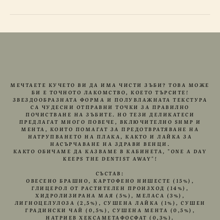
МЕЧТАЕТЕ КУЧЕТО ВИ ДА ИМА ЧИСТИ ЗЪБИ? ТОВА МОЖЕ
БИ Е ТОЧНОТО ЛАКОМСТВО, КОЕТО ТЪРСИТЕ!
ЗВЕЗДООБРАЗНАТА ФОРМА И ПОЛУВЛАЖНАТА ТЕКСТУРА
СА ЧУДЕСНИ ОТПРАВНИ ТОЧКИ ЗА ПРАВИЛНО
ПОЧИСТВАНЕ НА ЗЪБИТЕ. НО ТЕЗИ ДЕЛИКАТЕСИ
ПРЕДЛАГАТ МНОГО ПОВЕЧЕ, ВКЛЮЧИТЕЛНО SHMP И
МЕНТА, КОИТО ПОМАГАТ ЗА ПРЕДОТВРАТЯВАНЕ НА
НАТРУПВАНЕТО НА ПЛАКА, КАКТО И ЛАЙКА ЗА
НАСЪРЧАВАНЕ НА ЗДРАВИ ВЕНЦИ.
КАКТО ОБИЧАМЕ ДА КАЗВАМЕ В КАБИНЕТА, "ONE A DAY
KEEPS THE DENTIST AWAY"!
СЪСТАВ:
ОВЕСЕНО БРАШНО, КАРТОФЕНО НИШЕСТЕ (15%),
ГЛИЦЕРОЛ ОТ РАСТИТЕЛЕН ПРОИЗХОД (14%),
ХИДРОЛИЗИРАНА МАЯ (5%), МЕЛАСА (3%),
ЛИГНОЦЕЛУЛОЗА (2,5%), СУШЕНА ЛАЙКА (1%), СУШЕН
ГРАДИНСКИ ЧАЙ (0,5%), СУШЕНА МЕНТА (0,5%),
НАТРИЕВ ХЕКСАМЕТАФОСФАТ (0,3%).