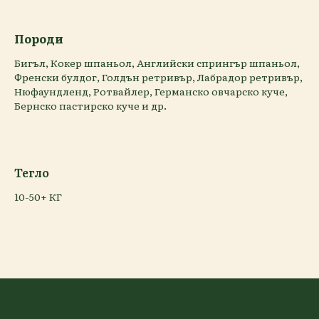
Породи
Бигъл, Кокер шпаньол, Английски спрингър шпаньол,
Френски булдог, Голдън ретривър, Лабрадор ретривър,
Нюфаундленд, Ротвайлер, Германско овчарско куче,
Бернско пастирско куче и др.
Тегло
10-50+ КГ