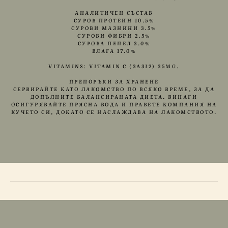
АНАЛИТИЧЕН СЪСТАВ
СУРОВ ПРОТЕИН 10.5%
СУРОВИ МАЗНИНИ 3.5%
СУРОВИ ФИБРИ 2.5%
СУРОВА ПЕПЕЛ 3.0%
ВЛАГА 17.0%
VITAMINS: VITAMIN C (3A312) 35MG.
ПРЕПОРЪКИ ЗА ХРАНЕНЕ
СЕРВИРАЙТЕ КАТО ЛАКОМСТВО ПО ВСЯКО ВРЕМЕ, ЗА ДА
ДОПЪЛНИТЕ БАЛАНСИРАНАТА ДИЕТА. ВИНАГИ
ОСИГУРЯВАЙТЕ ПРЯСНА ВОДА И ПРАВЕТЕ КОМПАНИЯ НА
КУЧЕТО СИ, ДОКАТО СЕ НАСЛАЖДАВА НА ЛАКОМСТВОТО.