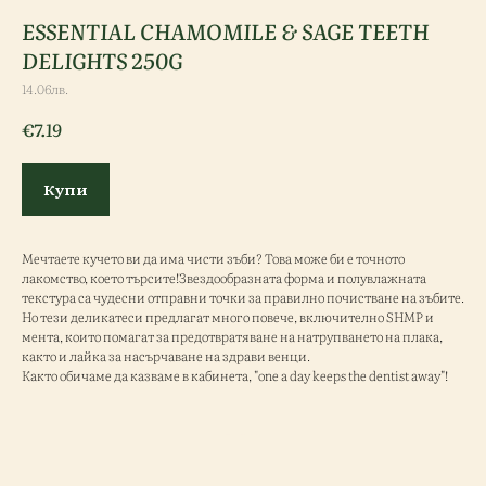
ESSENTIAL CHAMOMILE & SAGE TEETH
DELIGHTS 250G
14.06лв.
€
7.19
Купи
Мечтаете кучето ви да има чисти зъби? Това може би е точното
лакомство, което търсите!Звездообразната форма и полувлажната
текстура са чудесни отправни точки за правилно почистване на зъбите.
Но тези деликатеси предлагат много повече, включително SHMP и
мента, които помагат за предотвратяване на натрупването на плака,
както и лайка за насърчаване на здрави венци.
Както обичаме да казваме в кабинета, "one a day keeps the dentist away"!
ESSENTIAL GRAIN FREE DENTAL DELIGHTS 8бр