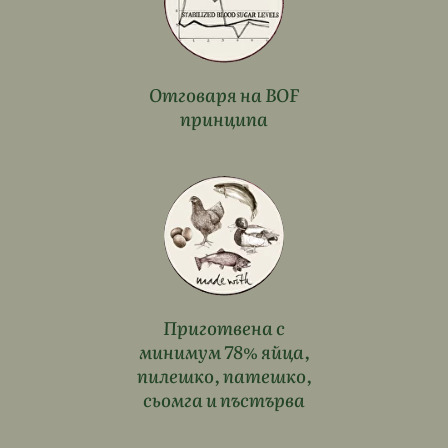
Отговаря на BOF
принципа
Приготвена с
минимум 78% яйца,
пилешко, патешко,
сьомга и пъстърва