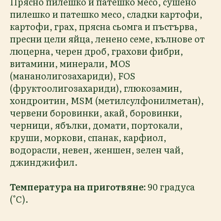
Прясно пилешко и патешко месо, сушено
пилешко и патешко месо, сладки картофи,
картофи, грах, прясна сьомга и пъстърва,
пресни цели яйца, ленено семе, кълнове от
люцерна, черен дроб, грахови фибри,
витамини, минерали, MOS
(мананолигозахариди), FOS
(фруктоолигозахариди), глюкозамин,
хондроитин, MSM (метилсулфонилметан),
червени боровинки, акай, боровинки,
черници, ябълки, домати, портокали,
круши, моркови, спанак, карфиол,
водорасли, невен, женшен, зелен чай,
джинджифил.
Температура на приготвяне:
90 градуса
(°C).