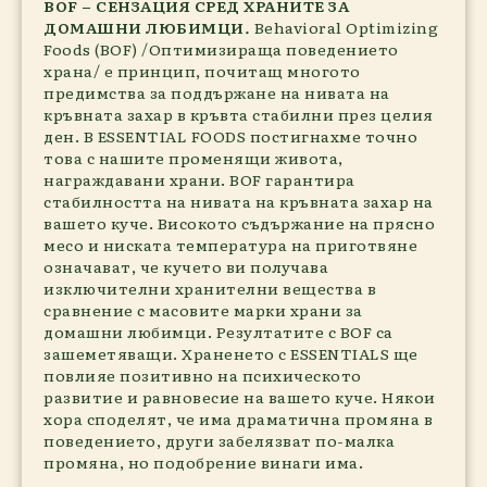
BOF – СЕНЗАЦИЯ СРЕД ХРАНИТЕ ЗА
ДОМАШНИ ЛЮБИМЦИ
.
Behavioral Optimizing
Foods (BOF) /Оптимизираща поведението
храна/ е принцип, почитащ многото
предимства за поддържане на нивата на
кръвната захар в кръвта стабилни през целия
ден. В ESSENTIAL FOODS постигнахме точно
това с нашите променящи живота,
награждавани храни. BOF гарантира
стабилността на нивата на кръвната захар на
вашето куче. Високото съдържание на прясно
месо и ниската температура на приготвяне
означават, че кучето ви получава
изключителни хранителни вещества в
сравнение с масовите марки храни за
домашни любимци. Резултатите с BOF са
зашеметяващи. Храненето с ESSENTIALS ще
повлияе позитивно на психическото
развитие и равновесие на вашето куче. Някои
хора споделят, че има драматична промяна в
поведението, други забелязват по-малка
промяна, но подобрение винаги има.