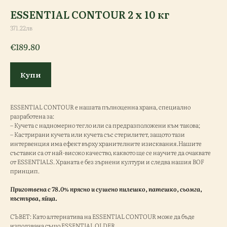
ESSENTIAL CONTOUR 2 х 10 кг
371.22лв
€
189.80
Купи
ESSENTIAL CONTOUR е нашата пълноценна храна, специално
разработена за:
– Кучета с надномерно тегло или са предразположени към такова;
– Кастрирани кучета или кучета със стерилитет, защото тази
интервенция има ефект върху хранителните изисквания.Нашите
съставки са от най-високо качество, каквото ще се научите да очаквате
от ESSENTIALS. Храната е без зърнени култури и следва нашия BOF
принцип.
Приготвена с 78.0% прясно и сушено пилешко, патешко, сьомга,
пъстърва, яйца.
СЪВЕТ: Като алтернатива на ESSENTIAL CONTOUR може да бъде
използвана също ESSENTIAL OLDER.