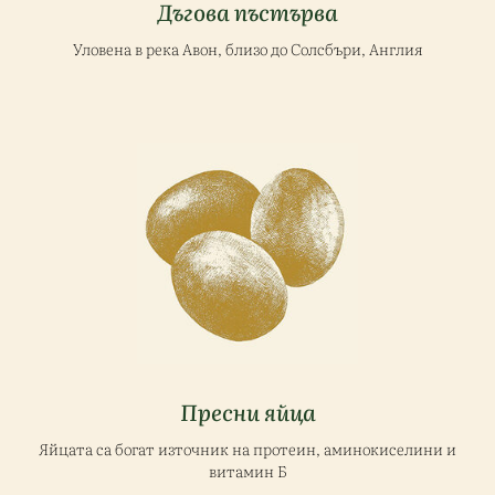
Дъгова пъстърва
Уловена в река Авон, близо до Солсбъри, Англия
Пресни яйца
Яйцата са богат източник на протеин, аминокиселини и
витамин Б