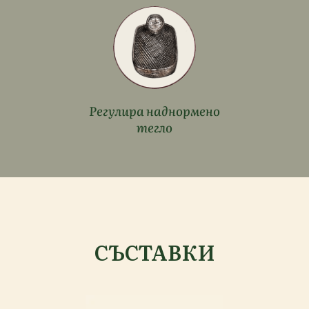
Регулира наднормено
тегло
СЪСТАВКИ