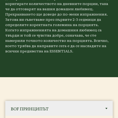
коригирате количеството на дневните порции, така
че да отговарят на вашия домашен любимец.
Прехранването ще доведе до по-меки изпражнения.
Затова ви съветваме през първите 2-3 седмици да
определите коректната големина на порцията.
Когато изпражненията на домашния любимец са
твърди и той се чувства добре, означава, че сте
намерили точното количество на порцията. Всичко,
което трябва да направите сега е да се насладите на
всички предимства на ESSENTIALS.