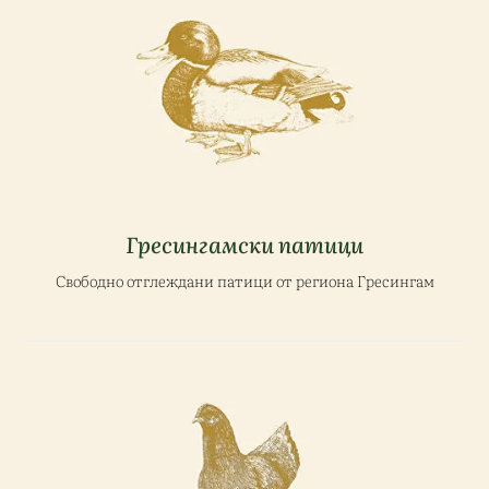
Гресингамски патици
Свободно отглеждани патици от региона Гресингам