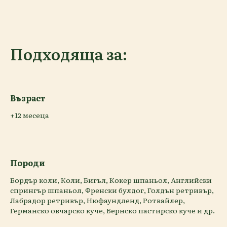
Подходяща за:
Възраст
+12 месеца
Породи
Бордър коли, Коли, Бигъл, Кокер шпаньол, Английски
спрингър шпаньол, Френски булдог, Голдън ретривър,
Лабрадор ретривър, Нюфаундленд, Ротвайлер,
Германско овчарско куче, Бернско пастирско куче и др.