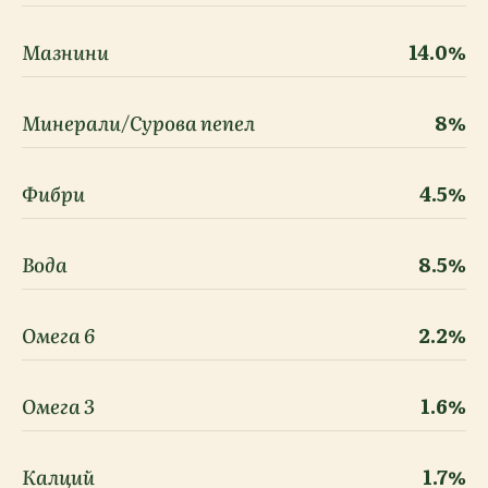
Мазнини
14.0%
Минерали/Сурова пепел
8%
Фибри
4.5%
Вода
8.5%
Омега 6
2.2%
Омега 3
1.6%
Калций
1.7%