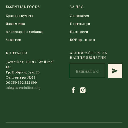
ESSENTIAL FOODS
ЗА НАС
Храна за кучета
Основател
Лакомства
Партньори
Аксесоари и добавки
Ценности
За котки
BOF принцип
КОНТАКТИ
АБОНИРАЙТЕ СЕ ЗА
НАШИЯ БЮЛЕТИН
„Уелл Фед" ООД / "Well Fed"
Ltd.
Гр. Добрич, бул. 25
Септември №43
00 359 892 322 699
info@essentialfoods.bg